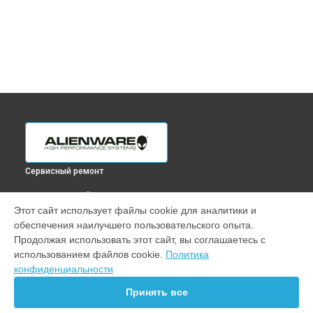
Сервисный ремонт
ВЫБЕРИ СВОЙ ГОРОД
Этот сайт использует файлы cookie для аналитики и
Ремонт компьютера Alienware в
Краснодаре
обеспечения наилучшего пользовательского опыта.
Ремонт компьютера Alienware в
Ростове-на-Дону
Продолжая использовать этот сайт, вы соглашаетесь с
Ремонт компьютера Alienware в
Нижнем Новгороде
использованием файлов cookie.
Политика
конфиденциальности
Ремонт компьютера Alienware в
Новосибирске
Ремонт компьютера Alienware в
Челябинске
Принять все
Ремонт компьютера Alienware в
Екатеринбурге