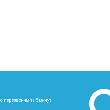
от 110 мин
о
от 50 мин
о
от 90 мин
о
от 40 мин
о
от 80 мин
о
?
от 50 мин
о
, перезвоним за 5 минут