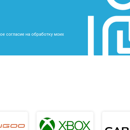
от 70 мин
о
от 70 мин
о
ое согласие на обработку моих
от 70 мин
о
от 50 мин
о
от 80 мин
о
от 60 мин
о
от 50 мин
о