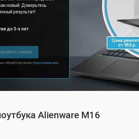
как новый. Доверьтесь
енный результат!
ия до 3-х лет
Цена ремон
от 950 р.
править заявку
 на обработку моих
персональных
ноутбука Alienware M16