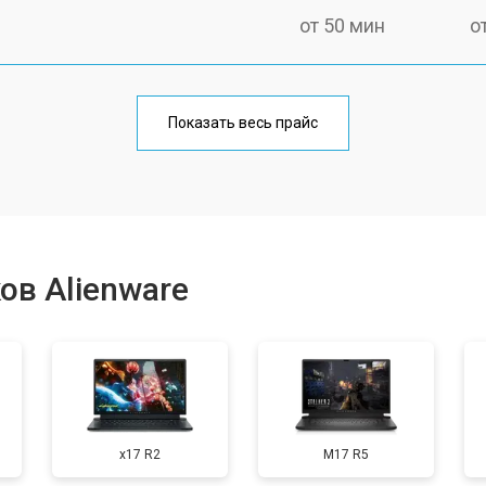
от 50 мин
о
от 100 мин
о
Показать весь прайс
от 60 мин
о
от 80 мин
о
ов Alienware
от 40 мин
о
от 80 мин
о
x17 R2
M17 R5
от 60 мин
о