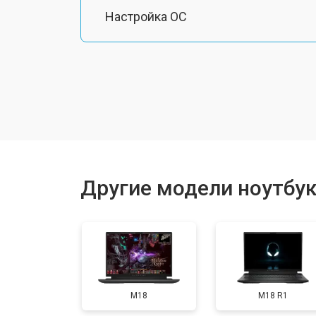
Настройка ОС
Ремонт южного моста
Замена шлейфа
Ремонт вебкамеры
Другие модели ноутбук
Установка драйверов Windows
Ремонт мультиконтроллера
M18
M18 R1
Замена жесткого диска HDD/SSD