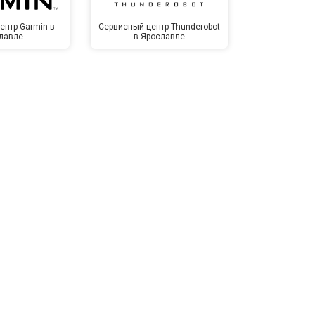
ентр Garmin в
Сервисный центр Thunderobot
Сервисный 
лавле
в Ярославле
Яро
т 1500 ₽
Заказать
т 3500 ₽
Заказать
т 3990 ₽
Заказать