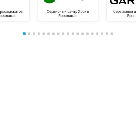
тросамокатов
Сервисный центр Xbox в
Сервисный ц
Ярославле
Ярославле
Ярос
от 50 мин
о
от 100 мин
о
от 70 мин
о