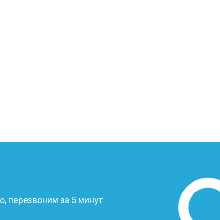
от 110 мин
о
от 50 мин
о
от 90 мин
о
от 40 мин
о
от 80 мин
о
?
от 50 мин
о
, перезвоним за 5 минут