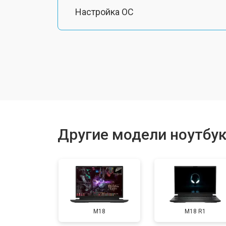
Настройка ОС
Ремонт южного моста
Замена шлейфа
Ремонт вебкамеры
Другие модели ноутбук
Установка драйверов Windows
Ремонт мультиконтроллера
M18
M18 R1
Замена жесткого диска HDD/SSD