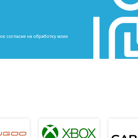
от 70 мин
о
от 70 мин
о
ое согласие на обработку моих
от 70 мин
о
от 50 мин
о
от 80 мин
о
от 60 мин
о
от 50 мин
о