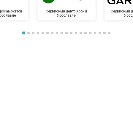
тросамокатов
Сервисный центр Xbox в
Сервисный ц
Ярославле
Ярославле
Ярос
от 50 мин
о
от 100 мин
о
от 70 мин
о