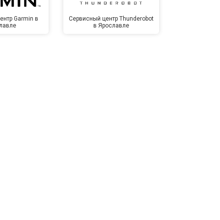
ентр Garmin в
Сервисный центр Thunderobot
Сервисный 
лавле
в Ярославле
Яро
т 1500 ₽
Заказать
т 3500 ₽
Заказать
т 3990 ₽
Заказать