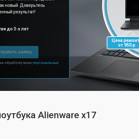
как новый. Доверьтесь
енный результат!
ия до 3-х лет
Цена ремон
от 950 р.
править заявку
 на обработку моих
персональных
оутбука Alienware x17