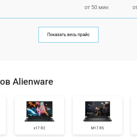
от 50 мин
о
от 100 мин
о
Показать весь прайс
от 60 мин
о
от 80 мин
о
ов Alienware
от 40 мин
о
от 80 мин
о
x17 R2
M17 R5
от 60 мин
о